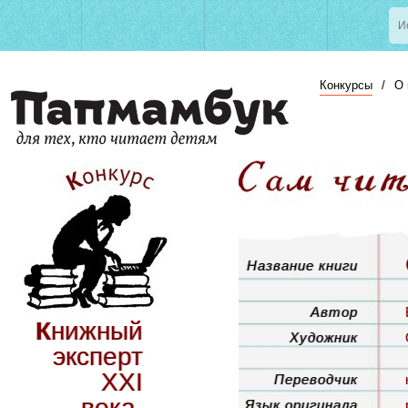
Конкурсы
/
О 
Название книги
Автор
Книжный
Художник
эксперт
ХХI
Переводчик
века.
Язык оригинала