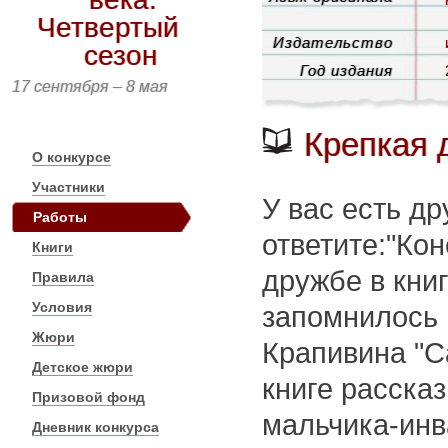
Четвертый
Издательство
сезон
Год издания
17 сентября – 8 мая
Крепкая 
О конкурсе
Участники
У вас есть д
Работы
ответите:"Кон
Книги
дружбе в книг
Правила
Условия
запомнилось 
Жюри
Крапивина "С
Детское жюри
книге расска
Призовой фонд
мальчика-инв
Дневник конкурса