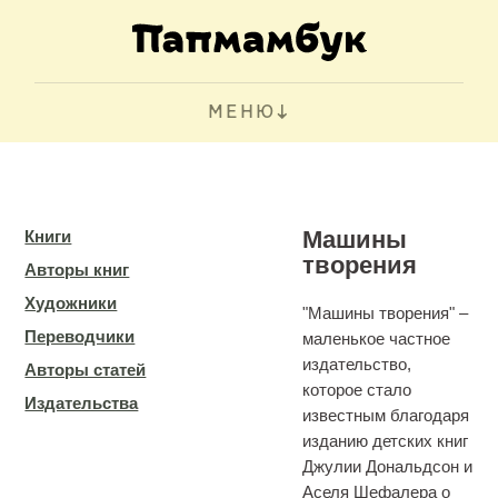
МЕНЮ
Машины
Книги
творения
Авторы книг
Художники
"Машины творения" –
Переводчики
маленькое частное
издательство,
Авторы статей
которое стало
Издательства
известным благодаря
изданию детских книг
Джулии Дональдсон и
Аселя Шефaлера о