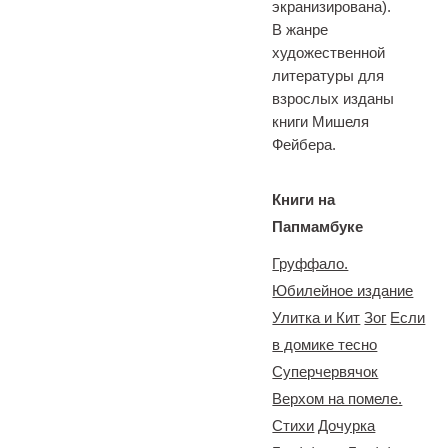
экранизирована).
В жанре
художественной
литературы для
взрослых изданы
книги Мишеля
Фейбера.
Книги на
Папмамбуке
Груффало.
Юбилейное издание
Улитка и Кит
Зог
Если
в домике тесно
Суперчервячок
Верхом на помеле.
Стихи
Дочурка