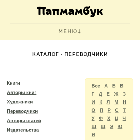
МЕНЮ
КАТАЛОГ
ПЕРЕВОДЧИКИ
Книги
Все
А
Б
В
Авторы книг
Г
Д
Е
Ж
З
Художники
И
К
Л
М
Н
О
П
Р
С
Т
Переводчики
У
Ф
Х
Ц
Ч
Авторы статей
Ш
Щ
Э
Ю
Издательства
Я