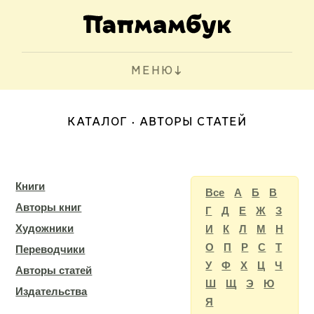
МЕНЮ
КАТАЛОГ
АВТОРЫ СТАТЕЙ
Книги
Все
А
Б
В
Авторы книг
Г
Д
Е
Ж
З
Художники
И
К
Л
М
Н
О
П
Р
С
Т
Переводчики
У
Ф
Х
Ц
Ч
Авторы статей
Ш
Щ
Э
Ю
Издательства
Я