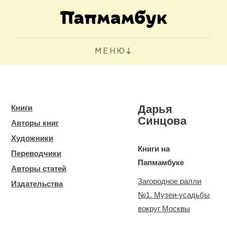
МЕНЮ
Дарья
Книги
Синцова
Авторы книг
Художники
Книги на
Переводчики
Папмамбуке
Авторы статей
Загородное ралли
Издательства
№1. Музеи-усадьбы
вокруг Москвы