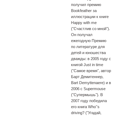
получил премию
Bookfeather за
иллюстрации к книге
Happy with me
("Счастлив со мной").
Он получал
ежегодную Премию
по литературе для
детей и юношества
дважды: в 2005 году с
книгой Just in time
("Самое время", автор
Барт Демитеннер,
Bart Demyttenaere) и в
2006 с Supermouse
("Супермышь"). В
2007 году победила
его книга Who''s
driving? ("Угадай,