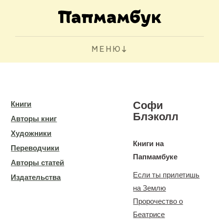
МЕНЮ
Софи
Книги
Блэколл
Авторы книг
Художники
Книги на
Переводчики
Папмамбуке
Авторы статей
Если ты прилетишь
Издательства
на Землю
Пророчество о
Беатрисе