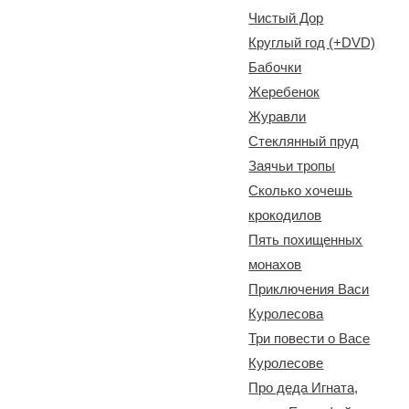
Чистый Дор
Круглый год (+DVD)
Бабочки
Жеребенок
Журавли
Стеклянный пруд
Заячьи тропы
Сколько хочешь
крокодилов
Пять похищенных
монахов
Приключения Васи
Куролесова
Три повести о Васе
Куролесове
Про деда Игната,