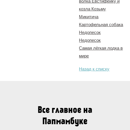
волка Евстифейку и
козла Козьму
Микитича
Картофельная собака
Недопесок
Недопесок
Самая лёгкая лодка в
мире
Назад к списку
Все главное на
Папмамбуке