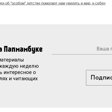
иги об “особом” детстве помогают нам увидеть и мир, и себя»
на Папмамбуке
материалы
 каждую неделю
ь интересное о
Подпи
елях и читающих