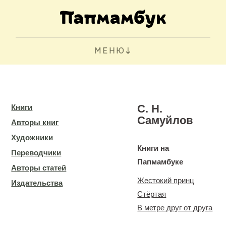
МЕНЮ
С. Н.
Книги
Самуйлов
Авторы книг
Художники
Книги на
Переводчики
Папмамбуке
Авторы статей
Жестокий принц
Издательства
Стёртая
В метре друг от друга