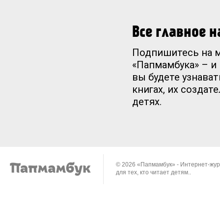
Все главное 
Подпишитесь на 
«Папмамбука» – и
вы будете узнават
книгах, их создат
детях.
© 2026 «Папмамбук» - Интернет-жу
для тех, кто читает детям..