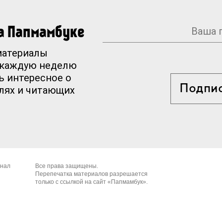
на Папмамбуке
материалы
 каждую неделю
ь интересное о
Подпи
елях и читающих
рнал
Все права защищены.
Перепечатка материалов разрешается
только с ссылкой на сайт «Папмамбук».