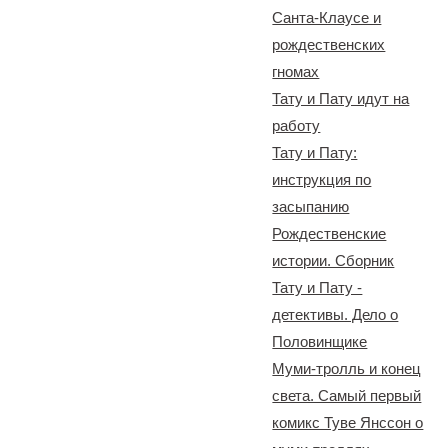
Санта-Клаусе и
рождественских
гномах
Тату и Пату идут на
работу
Тату и Пату:
инструкция по
засыпанию
Рождественские
истории. Сборник
Тату и Пату -
детективы. Дело о
Половинщике
Муми-тролль и конец
света. Самый первый
комикс Туве Янссон о