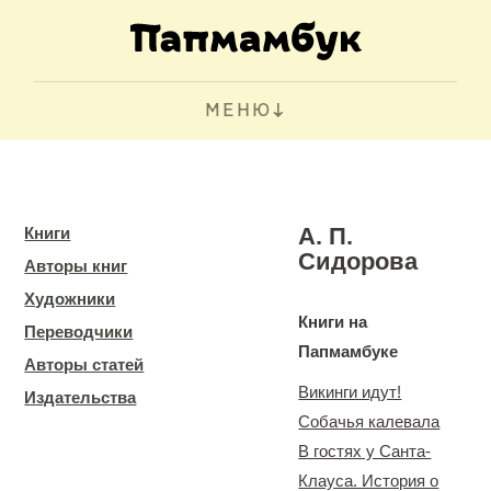
МЕНЮ
А. П.
Книги
Сидорова
Авторы книг
Художники
Книги на
Переводчики
Папмамбуке
Авторы статей
Викинги идут!
Издательства
Собачья калевала
В гостях у Санта-
Клауса. История о