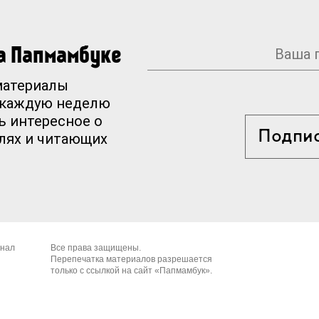
на Папмамбуке
материалы
 каждую неделю
ь интересное о
Подпи
елях и читающих
рнал
Все права защищены.
Перепечатка материалов разрешается
только с ссылкой на сайт «Папмамбук».