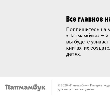
Все главное 
Подпишитесь на 
«Папмамбука» – и
вы будете узнават
книгах, их создат
детях.
© 2026 «Папмамбук» - Интернет-жу
для тех, кто читает детям..