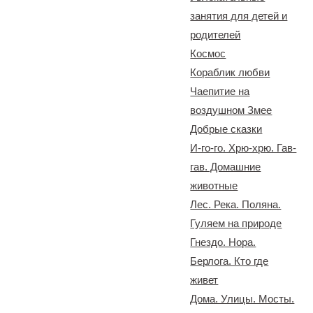
занятия для детей и
родителей
Космос
Кораблик любви
Чаепитие на
воздушном Змее
Добрые сказки
И-го-го. Хрю-хрю. Гав-
гав. Домашние
животные
Лес. Река. Поляна.
Гуляем на природе
Гнездо. Нора.
Берлога. Кто где
живет
Дома. Улицы. Мосты.