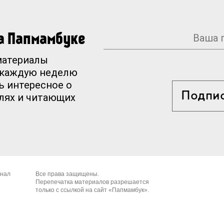
на Папмамбуке
материалы
 каждую неделю
ь интересное о
Подпи
елях и читающих
рнал
Все права защищены.
Перепечатка материалов разрешается
только с ссылкой на сайт «Папмамбук».