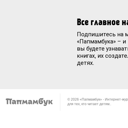
Все главное 
Подпишитесь на 
«Папмамбука» – и
вы будете узнават
книгах, их создат
детях.
© 2026 «Папмамбук» - Интернет-жу
для тех, кто читает детям..