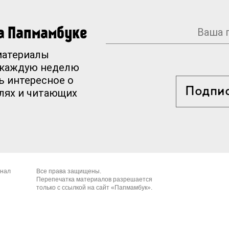
на Папмамбуке
материалы
 каждую неделю
ь интересное о
Подпи
елях и читающих
рнал
Все права защищены.
Перепечатка материалов разрешается
только с ссылкой на сайт «Папмамбук».