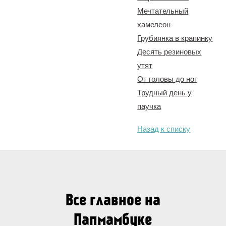
Мечтательный
хамелеон
Грубиянка в крапинку
Десять резиновых
утят
От головы до ног
Трудный день у
паучка
Назад к списку
Все главное на
Папмамбуке