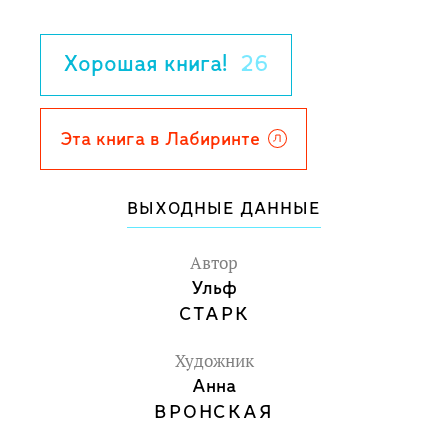
Он вдруг обнаруживает, что вынужден
делать выбор между новым образом
Хорошая книга!
26
примерного мальчика с блестящими
перспективами и прежним Лассе,
похожим на своего "непутевого" и
Эта книга в Лабиринте
угрюмого, как медведь, отца.
Он пытается примирить два
ВЫХОДНЫЕ ДАННЫЕ
противоречивых мира, найти свое
место в жизни и, главное, доказать
Автор
самому себе, что может сделать
Ульф
СТАРК
невозможное...
Для среднего и старшего школьного
Художник
возраста.
Анна
4-е издание.
ВРОНСКАЯ