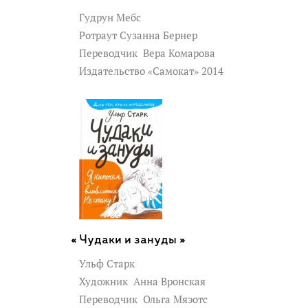
Гудрун Мебс
Ротраут Сузанна Бернер
Переводчик
Вера Комарова
Издательство «Самокат» 2014
Чудаки и зануды »
Ульф Старк
Художник
Анна Вронская
Переводчик
Ольга Мяэотс