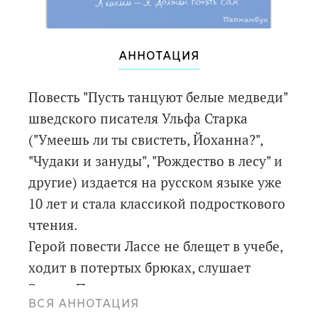
АННОТАЦИЯ
Повесть "Пусть танцуют белые медведи"
шведского писателя Ульфа Старка
("Умеешь ли ты свистеть, Йоханна?",
"Чудаки и зануды", "Рождество в лесу" и
другие) издается на русском языке уже
10 лет и стала классикой подросткового
чтения.
Герой повести Лассе не блещет в учебе,
ходит в потертых брюках, слушает
Элвиса Пресли и хулиганит на улицах.
ВСЯ АННОТАЦИЯ
Но однажды его жизнь круто меняется.