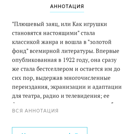
АННОТАЦИЯ
"Плюшевый заяц, или Как игрушки
становятся настоящими" стала
классикой жанра и вошла в "золотой
фонд" всемирной литературы. Впервые
опубликованная в 1922 году, она сразу
же стала бестселлером и остается им до
сих пор, выдержав многочисленные
переиздания, экранизации и адаптации
для театра, радио и телевидения; ее
фрагменты даже цитируют на свадьбах.
ВСЯ АННОТАЦИЯ
История, рассказанная Марджери
Уильямс, настолько глубока и содержит
столько различных смысловых уровней,