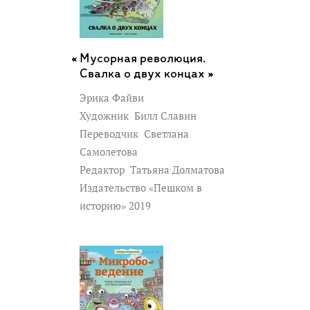
произведение искусства, еще больше
попадая под очарование степей.
Для младшего и среднего школьного
Мусорная революция.
возраста.
Свалка о двух концах »
Эрика Файви
Художник
Билл Славин
Переводчик
Светлана
Самолетова
Редактор
Татьяна Долматова
Издательство «Пешком в
историю» 2019