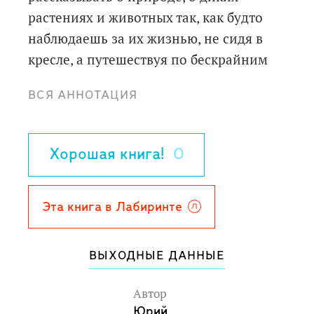
растениях и животных так, как будто
наблюдаешь за их жизнью, не сидя в
кресле, а путешествуя по бескрайним
просторам.
ВСЯ АННОТАЦИЯ
Автор поведёт читателей туда, где еще
сохранились степи, прерии и пампасы.
Хорошая книга!
0
Оказывается, их осталось не так много
из-за губительных действий человека, и
разбросаны они по всему миру. Мы
Эта книга в Лабиринте
побываем в Казахстане, Аргентине,
США, Китае, Венгрии, и, конечно, в
ВЫХОДНЫЕ ДАННЫЕ
России, где степи когда-то
простирались на тысячи километров: от
Автор
Курской и Белгородской областей до
Юрий