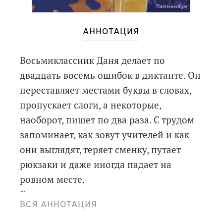
АННОТАЦИЯ
Восьмиклассник Даня делает по
двадцать восемь ошибок в диктанте. Он
переставляет местами буквы в словах,
пропускает слоги, а некоторые,
наоборот, пишет по два раза. С трудом
запоминает, как зовут учителей и как
они выглядят, теряет сменку, путает
рюкзаки и даже иногда падает на
ровном месте.
Со стороны кажется, что он просто
ВСЯ АННОТАЦИЯ
витает в облаках и не желает быть