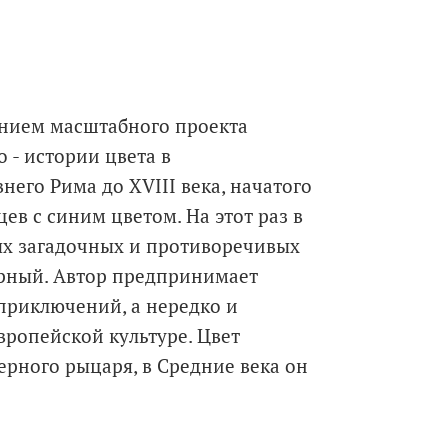
нием масштабного проекта
 - истории цвета в
него Рима до XVIII века, начатого
в с синим цветом. На этот раз в
ых загадочных и противоречивых
черный. Автор предпринимает
приключений, а нередко и
вропейской культуре. Цвет
ерного рыцаря, в Средние века он
е стал доминировать в
я в излюбленный цвет юристов и