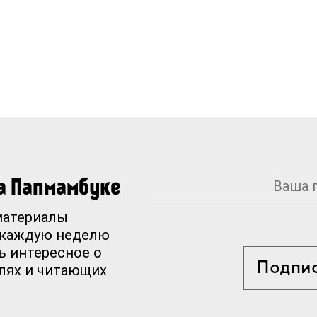
на Папмамбуке
материалы
 каждую неделю
ь интересное о
Подпи
елях и читающих