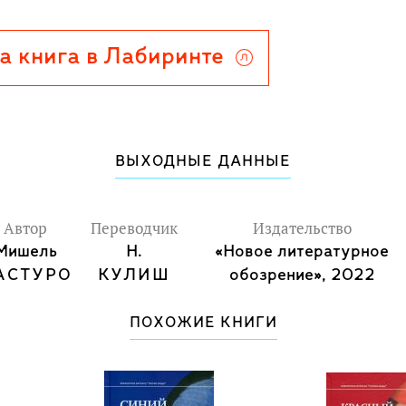
азался неотъемлемым признаком
маркером элегантности и шика и
а книга в Лабиринте
м повседневной жизни
ВЫХОДНЫЕ ДАННЫЕ
Автор
Переводчик
Издательство
Мишель
Н.
«Новое литературное
АСТУРО
КУЛИШ
обозрение», 2022
ПОХОЖИЕ КНИГИ