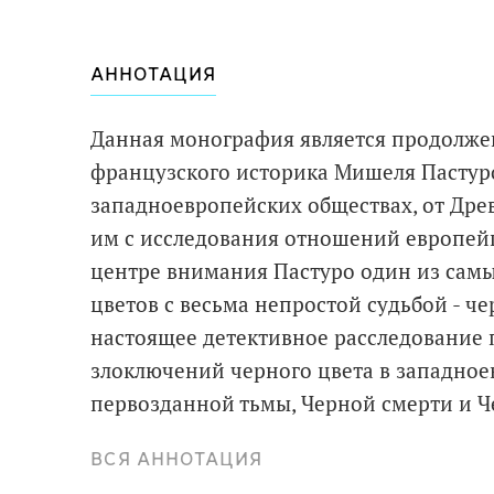
АННОТАЦИЯ
Данная монография является продолже
французского историка Мишеля Пастуро
западноевропейских обществах, от Древ
им с исследования отношений европейце
центре внимания Пастуро один из сам
цветов с весьма непростой судьбой - 
настоящее детективное расследование 
злоключений черного цвета в западное
первозданной тьмы, Черной смерти и Ч
перекочевал на одеяния монахов, вскор
ВСЯ АННОТАЦИЯ
протестантском гардеробе, превратилс