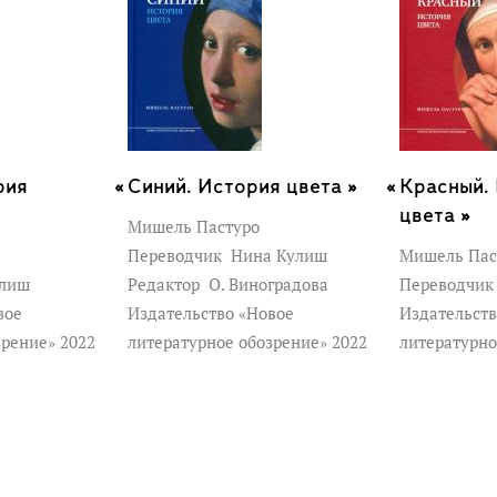
рия
Синий. История цвета »
Красный.
цвета »
Мишель Пастуро
Переводчик
Нина Кулиш
Мишель Пас
улиш
Редактор
О. Виноградова
Переводчи
вое
Издательство «Новое
Издательств
зрение» 2022
литературное обозрение» 2022
литературно