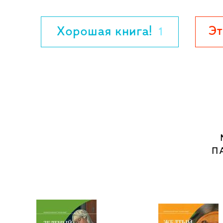
коммерсантов, в эпоху романтизма ок
меланхолических покровов, а позднее 
Эт
Хорошая книга!
1
одновременно непременным атрибуто
горожанина.
5-е издание.
П