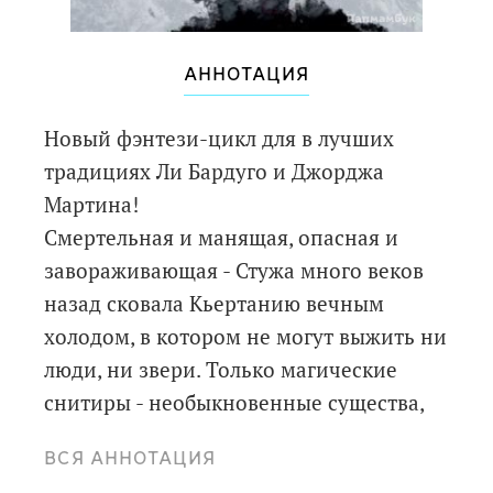
АННОТАЦИЯ
Новый фэнтези-цикл для в лучших
традициях Ли Бардуго и Джорджа
Мартина!
Смертельная и манящая, опасная и
завораживающая - Стужа много веков
назад сковала Кьертанию вечным
холодом, в котором не могут выжить ни
люди, ни звери. Только магические
снитиры - необыкновенные существа,
тела и души которых существуют на
ВСЯ АННОТАЦИЯ
двух пластах реальности.