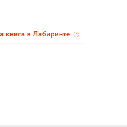
евич, В. и Л. Шехтель, Г. Якулов,
print-on-demand.
а книга в Лабиринте