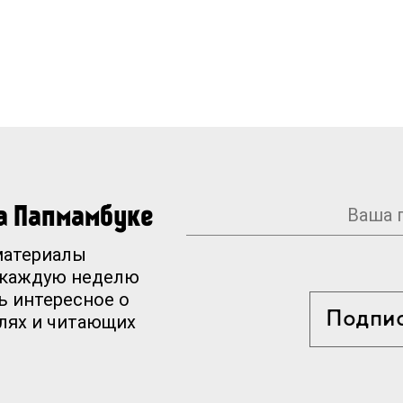
на Папмамбуке
материалы
 каждую неделю
ь интересное о
Подпи
елях и читающих