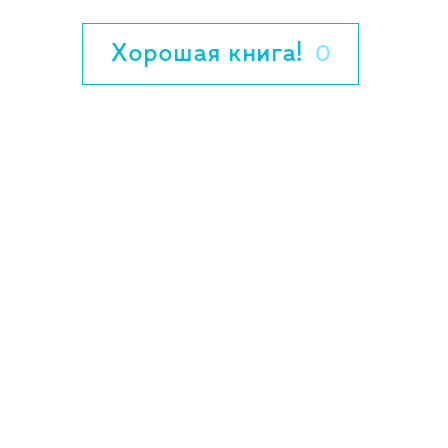
она не одна. Страшный вихрь, вызванн
туда и ее друзей. Здесь их ждут новые
Хорошая книга!
0