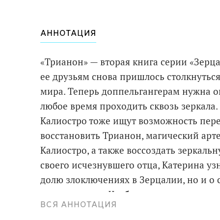
АННОТАЦИЯ
«Трианон» — вторая книга серии «Зерца
ее друзьям снова пришлось столкнуться
мира. Теперь доппельгангерам нужна она
любое время проходить сквозь зеркала.
Калиостро тоже ищут возможность пере
восстановить Трианон, магический арт
Калиостро, а также воссоздать зеркал
своего исчезнувшего отца, Катерина уз
долю злоключениях в Зерцалии, но и о 
ее рождением. Чтобы узнать правду, вст
ВСЯ АННОТАЦИЯ
остекленевшего любимого, девушка реш