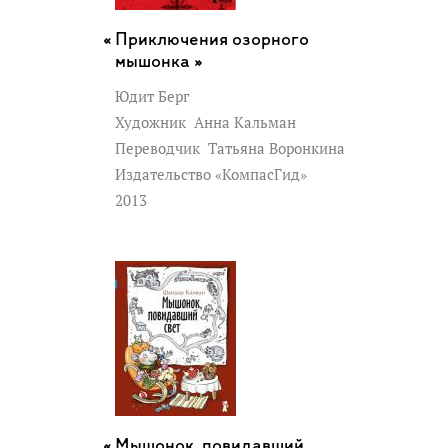
Приключения озорного
мышонка »
Юдит Берг
Художник
Анна Кальман
Переводчик
Татьяна Воронкина
Издательство «КомпасГид»
2013
Мышонок, повидавший