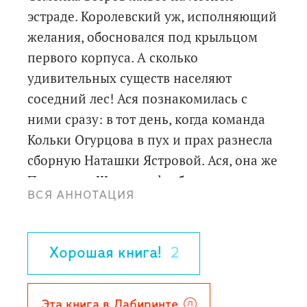
эстраде. Королевский уж, исполняющий
желания, обосновался под крыльцом
первого корпуса. А сколько
удивительных существ населяют
соседний лес! Ася познакомилась с
ними сразу: в тот день, когда команда
Кольки Огурцова в пух и прах разнесла
сборную Наташки Ястровой. Ася, она же
Прасковья Шустова, футбол и прочие
ВСЯ АННОТАЦИЯ
игры не любит: гномы Севка, Горыныч
и Ёж - вот с кем ей по-настоящему
интересно!
Хорошая книга!
2
В летнем лагере девочка впервые, и всё
ей в новинку: кто тут негласный лидер
и почему, как общаться с толпой
Эта книга в Лабиринте