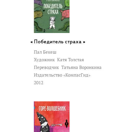
жизненными.
Для младшего школьного возраста.
3-е издание, стереотипное.
Победитель страха »
Пал Бекеш
Художник
Катя Толстая
Переводчик
Татьяна Воронкина
Издательство «КомпасГид»
2012