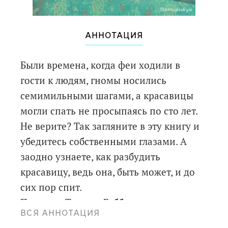
АННОТАЦИЯ
Были времена, когда феи ходили в
гости к людям, гномы носились
семимильными шагами, а красавицы
могли спать не просыпаясь по сто лет.
Не верите? Так загляните в эту книгу и
убедитесь собственными глазами. А
заодно узнаете, как разбудить
красавицу, ведь она, быть может, и до
сих пор спит.
Пересказ Тамары Габбе.
ВСЯ АННОТАЦИЯ
Для чтения взрослыми детям.