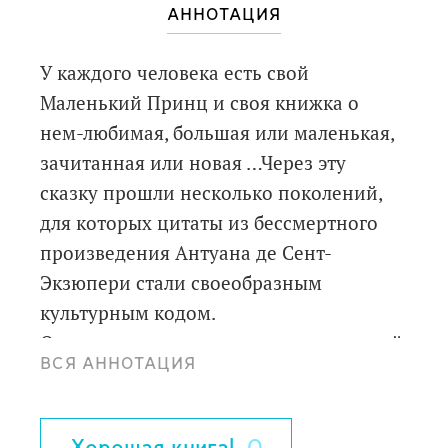
АННОТАЦИЯ
У каждого человека есть свой
Маленький Принц и своя книжка о
нем-любимая, большая или маленькая,
зачитанная или новая …Через эту
сказку прошли несколько поколений,
для которых цитаты из бессмертного
произведения Антуана де Сент-
Экзюпери стали своеобразным
культурным кодом.
Одним из первых художников, который
ВСЯ АННОТАЦИЯ
создал иллюстрации к Маленькому
принцу, отличные от рисунков самого
автора, была великолепная Ника Гольц.