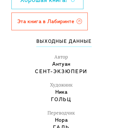
Хорошая книга!
0
Ее светлый и трогательный Маленький
принц словно рождается из
путешествия под звездами и
Эта книга в Лабиринте
гармонично соседствует с рисунками
самого Сент-Экса, вызывая у читателей
ВЫХОДНЫЕ ДАННЫЕ
бесконечную эмпатию. В этом образе -
маленького земного мальчика - она
Автор
разглядела космические черты, так
Антуан
СЕНТ-ЭКЗЮПЕРИ
созвучные ее собственному
представлению о герое Экзюпери.
Художник
Ника
ГОЛЬЦ
Переводчик
Нора
ГАЛЬ