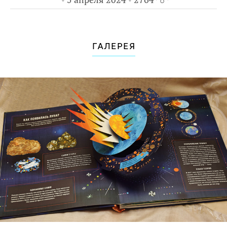
картинки, а можно просто удивляться
классным картинкам.
ГАЛЕРЕЯ
Для кого эта книга
Для детей от 5 лет.
Для тех, кто не понимает, почему у
Луны постоянно меняется внешний
вид.
Для тех, кто любит космос.