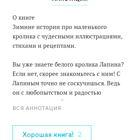
О книге
Зимние истории про маленького
кролика с чудесными иллюстрациями,
стихами и рецептами.
Вы уже знаете белого кролика Лапина?
Если нет, скорее знакомьтесь с ним! С
Лапиным точно не соскучишься. Ведь
он с любопытством и радостью
встречает каждый день и готов к
ВСЯ АННОТАЦИЯ
приключениям, как и любой ребенок.
Именно об этом Юлия Симбирская
сочинила 12 новых историй со стихами
Хорошая книга!
2
и рецептами, а Маша Судовых