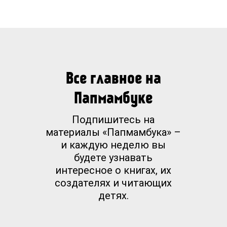
кристаллы изо льда. И конечно, все
жители ждут Новой год! Ждут так же
сильно, как ты. Давай ждать вместе?
Открывай книжку и ныряй в сугроб!
Все главное на
Фишки книги
Новые сказки про знакомых героев
Папмамбуке
Подпишитесь на
Каждая глава - новая история
материалы «Папмамбука» –
и каждую неделю вы
Волшебные иллюстрации со
будете узнавать
множеством деталей
интересное о книгах, их
создателях и читающих
детях.
Стихи, рецепты и зимние приключения