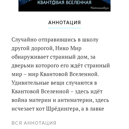
АННОТАЦИЯ
Случайно отправившись в школу
другой дорогой, Нико Мир
обнаруживает странный дом, за
дверьми которого его ждёт странный
мир – мир Квантовой Вселенной.
Удивительные вещи случаются в
Квантовой Вселенной – здесь идёт
война материи и антиматерии, здесь
исчезает кот Шрёдингера, а в лавке
часовщика испытывают
ВСЯ АННОТАЦИЯ
относительность времени. Но