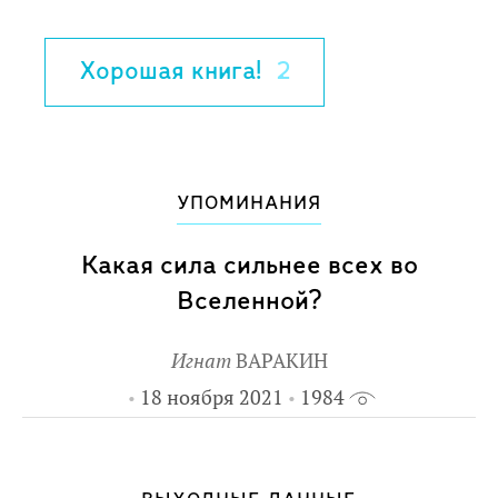
равновесие между Квантовой
Вселенной и миром Нико нарушилось,
Хорошая книга!
2
и теперь перед героем важная задача –
восстановить баланс миров.
УПОМИНАНИЯ
Какая сила сильнее всех во
Вселенной?
Игнат
ВАРАКИН
18 ноября 2021
1984