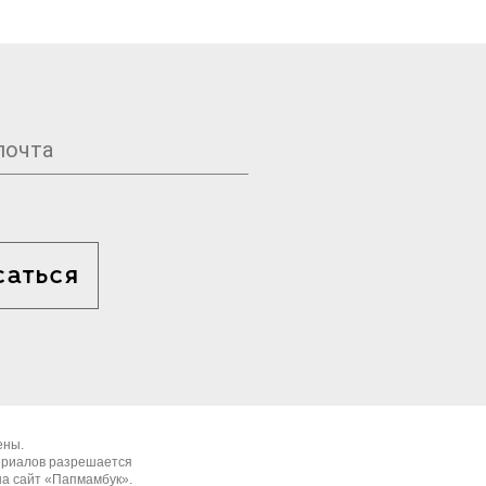
саться
ены.
ериалов разрешается
на сайт «Папмамбук».