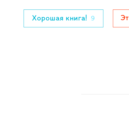
мастерски подобранных фраз, чтобы со
образ. Обострённые до предела чувства,
Эт
Хорошая книга!
9
внимание к окружающему миру во всём 
движет подростками, о которых она пи
Для детей младшего и среднего школьно