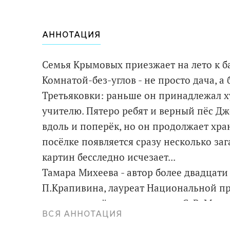
АННОТАЦИЯ
Семья Крымовых приезжает на лето к б
Комнатой-без-углов - не просто дача, а
Третьяковки: раньше он принадлежал 
учителю. Пятеро ребят и верный пёс Дж
вдоль и поперёк, но он продолжает хр
посёлке появляется сразу несколько за
картин бесследно исчезает...
Тамара Михеева - автор более двадцати
П.Крапивина, лауреат Национальной пр
литературной премии имени С. В. Миха
ВСЯ АННОТАЦИЯ
читатели всех возрастов. Писательнице 