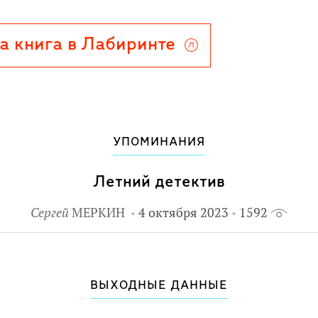
здать живой, почти осязаемый
 желание жить здесь и сейчас,
а книга в Лабиринте
его многообразии - вот что
шет.
го возраста.
УПОМИНАНИЯ
Летний детектив
Сергей
МЕРКИН
4 октября 2023
1592
ВЫХОДНЫЕ ДАННЫЕ