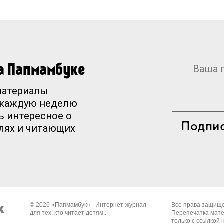
на Папмамбуке
материалы
 каждую неделю
ь интересное о
Подпи
елях и читающих
© 2026 «Папмамбук» - Интернет-журнал
Все права защищ
для тех, кто читает детям..
Перепечатка мат
только с ссылкой 