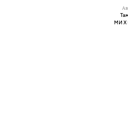
Ав
Та
МИХ