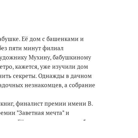
абушке. Её дом с башенками и
 без пяти минут филиал
художнику Мухину, бабушкиному
етро, кажется, уже изучили дом
анить секреты. Однажды в дачном
гадочных незнакомцев, а собрание
 книг, финалист премии имени В.
емии "Заветная мечта" и
лкова. Её повести давно полюбили
хватает всего нескольких