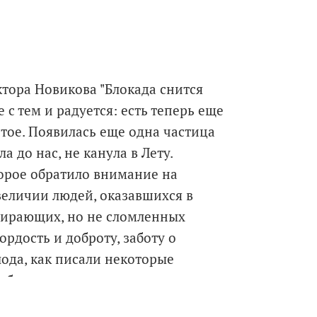
ктора Новикова "Блокада снится
 с тем и радуется: есть теперь еще
итое. Появилась еще одна частица
 до нас, не канула в Лету.
торое обратило внимание на
величии людей, оказавшихся в
мирающих, но не сломленных
рдость и доброту, заботу о
ода, как писали некоторые
победивших.
 не забыто"...