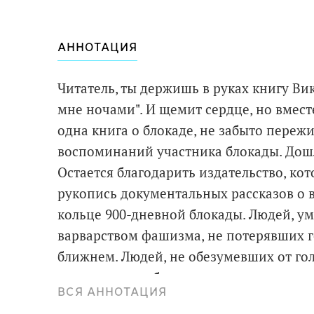
АННОТАЦИЯ
Читатель, ты держишь в руках книгу Ви
мне ночами". И щемит сердце, но вместе
одна книга о блокаде, не забыто переж
воспоминаний участника блокады. Дошла
Остается благодарить издательство, ко
рукопись документальных рассказов о 
кольце 900-дневной блокады. Людей, у
варварством фашизма, не потерявших го
ближнем. Людей, не обезумевших от гол
историки за рубежом, а выстоявших и 
ВСЯ АННОТАЦИЯ
И веришь твердо: "Никто не забыт, ничто