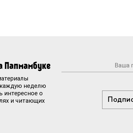
на Папмамбуке
материалы
 каждую неделю
ь интересное о
Подпи
елях и читающих