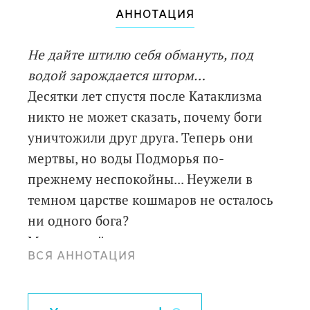
АННОТАЦИЯ
Не дайте штилю себя обмануть, под
водой зарождается шторм…
Десятки лет спустя после Катаклизма
никто не может сказать, почему боги
уничтожили друг друга. Теперь они
мертвы, но воды Подморья по-
прежнему неспокойны... Неужели в
темном царстве кошмаров не осталось
ни одного бога?
Малолетний охотник за морскими
ВСЯ АННОТАЦИЯ
сокровищами Харк случайно достает с
морского дна невероятный артефакт —
сердце бога. Находка сулит не просто