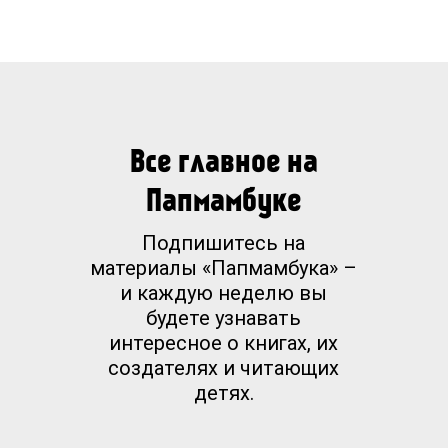
романов и единственная детская
писательница со времен Филипа
Пулмана, за последние 11 лет
получившая престижную премию Costa
Book of the Year. Ее дебютный роман Fly
Все главное на
by Night получил премию Branford
Папмамбуке
Boase Award, с тех пор каждая ее
вышедшая книга неизменно
Подпишитесь на
удостаивалась престижных наград и
материалы «Папмамбука» –
и каждую неделю вы
попадала в мировые списки
будете узнавать
бестселлеров.
интересное о книгах, их
создателях и читающих
детях.