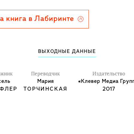
 воздушные шарики и мыльные
а книга в Лабиринте
я, играют и попадают в разные
и!
ВЫХОДНЫЕ ДАННЫЕ
иключением для детей в возрасте
или предложить ребенку почитать
ожник
Переводчик
Издательство
лог книги подойдут для первого
сель
Мария
«Клевер Медиа Групп
ФЛЕР
ТОРЧИНСКАЯ
2017
ии про двух друзей научат
, умению дружить и прощать