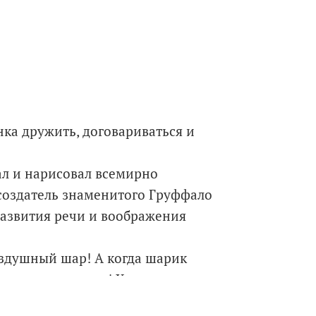
нка дружить, договариваться и
л и нарисовал всемирно
создатель знаменитого Груффало
развития речи и воображения
оздушный шар! А когда шарик
мог остановиться! Хорошо, что
ть друга.