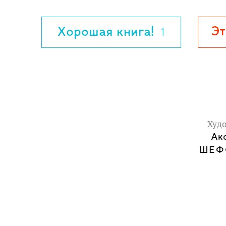
Чудесная история для всех, кто любит
Эт
Хорошая книга!
1
пузыри. Чик и Брики ссорятся и мирятс
истории. Совсем как настоящие малыш
Лайфхак для родителей
Чтение новой книги станет веселым пр
от 3 лет. Вы можете читать ее вместе, 
Худ
самому - веселые картинки и простой с
Ак
чтения как нельзя лучше!
ШЕФ
Чему научится ваш ребенок?
Трогательные и очень правдивые истор
малышей деликатности, такту, доброте
ошибки.