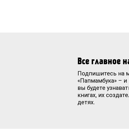
Что развиваем?
- Речь
- Память
- Внимание
- Воображение
Все главное 
Подпишитесь на 
«Папмамбука» – и
вы будете узнават
книгах, их создат
детях.