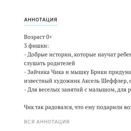
АННОТАЦИЯ
Возраст 0+
3 фишки:
- Добрые истории, которые научат ребе
слушать родителей
- Зайчика Чика и мышку Брики придума
известный художник Аксель Шеффлер, 
- Для веселых занятий с малышом, для 
Чик так радовался, что ему подарили в
лопнул, горько расплакался и никак не 
ВСЯ АННОТАЦИЯ
находчивая Брики придумала, как утеши