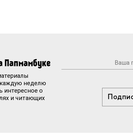
на Папмамбуке
материалы
 каждую неделю
ь интересное о
Подпи
елях и читающих