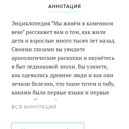
АННОТАЦИЯ
Энциклопедия "Мы живём в каменном
веке" расскажет вам о том, как жили
дети и взрослые много тысяч лет назад.
Своими глазами вы увидите
археологические раскопки и окунётесь
в быт ледниковой эпохи. Вы узнаете,
как одевались древние люди и как они
лечили болезни, что такое тотем и табу,
какими были первые языки и первые
письма. Дети поймут, как правильно
ВСЯ АННОТАЦИЯ
охотиться на мамонта, разводить огонь,
шить одежду из шкур, отмечать
первобытный Новый год,