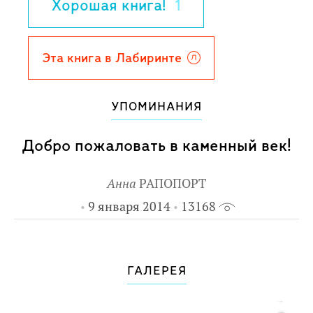
Хорошая книга!
1
ориентироваться в лесу, наносить
праздничную и боевую раскраску,
понимать язык животных и птиц.
Эта книга в Лабиринте
История оживёт, станет понятной и
близкой.
УПОМИНАНИЯ
3-е издание.
Добро пожаловать в каменный век!
Анна
РАПОПОРТ
9 января 2014
13168
ГАЛЕРЕЯ