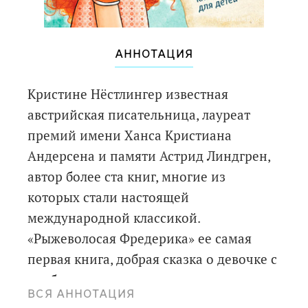
АННОТАЦИЯ
Кристине Нёстлингер известная
австрийская писательница, лауреат
премий имени Ханса Кристиана
Андерсена и памяти Астрид Линдгрен,
автор более ста книг, многие из
которых стали настоящей
международной классикой.
«Рыжеволосая Фредерика» ее самая
первая книга, добрая сказка о девочке с
необычными огненно-рыжими
ВСЯ АННОТАЦИЯ
волосами. Из-за этих волос Фредерику