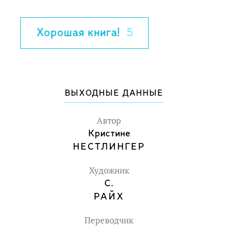
дразнили и в школе, и на улице. Но
однажды она узнала, что ее рыжие
Хорошая книга!
5
волосы настоящее чудо, и они помогут
и ей и всем, кого она любит.
ВЫХОДНЫЕ ДАННЫЕ
Автор
Кристине
НЕСТЛИНГЕР
Художник
С.
РАЙХ
Переводчик