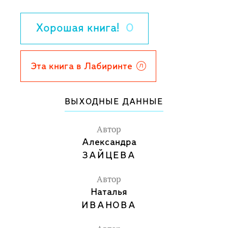
живут рядом с нами. Мир часто
непонятный, сложный, но
Хорошая книга!
0
одновременно интересный и ценный,
как мир каждого человека. Отсюда и
название сборника - "В каждом
Эта книга в Лабиринте
человеке солнце". Рассказы
предназначены для детей школьного
ВЫХОДНЫЕ ДАННЫЕ
возраста, подростков и взрослых.
Автор
Александра
ЗАЙЦЕВА
Автор
Наталья
ИВАНОВА