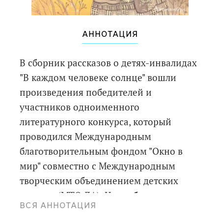
АННОТАЦИЯ
В сборник рассказов о детях-инвалидах
"В каждом человеке солнце" вошли
произведения победителей и
участников одноименного
литературного конкурса, который
проводился Международным
благотворительным фондом "Окно в
мир" совместно с Международным
творческим объединением детских
авторов (МТО ДА). Цель сборника -
ВСЯ АННОТАЦИЯ
показать мир особых детей, которые