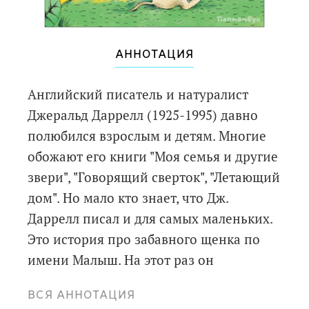
АННОТАЦИЯ
Английский писатель и натуралист
Джеральд Даррелл (1925-1995) давно
полюбился взрослым и детям. Многие
обожают его книги "Моя семья и другие
звери", "Говорящий сверток", "Летающий
дом". Но мало кто знает, что Дж.
Даррелл писал и для самых маленьких.
Это история про забавного щенка по
имени Малыш. На этот раз он
отправляется в зоопарк и знакомится с
ВСЯ АННОТАЦИЯ
самыми разными животными.