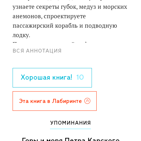
узнаете секреты губок, медуз и морских
анемонов, спроектируете
пассажирский корабль и подводную
лодку.
Посетите коралловый риф, осмотрите
ВСЯ АННОТАЦИЯ
затонувшие корабли и попробуйте себя
как искатель пиратский сокровищ.
Пора на море! Готовы? Все вперед!
Хорошая книга!
10
Эта книга в Лабиринте
УПОМИНАНИЯ
Горы и моря Петра Карского