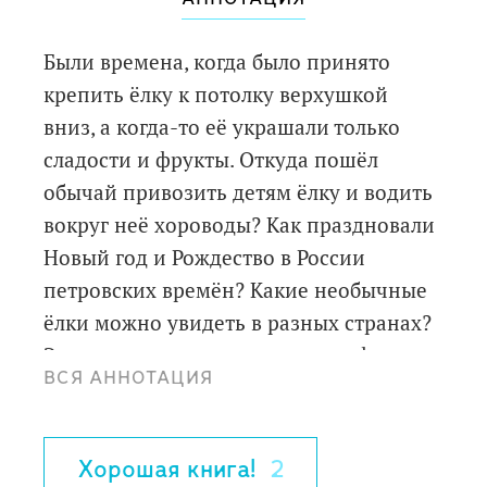
Были времена, когда было принято
крепить ёлку к потолку верхушкой
вниз, а когда-то её украшали только
сладости и фрукты. Откуда пошёл
обычай привозить детям ёлку и водить
вокруг неё хороводы? Как праздновали
Новый год и Рождество в России
петровских времён? Какие необычные
ёлки можно увидеть в разных странах?
Эта книга полна удивительных фактов
ВСЯ АННОТАЦИЯ
и интересных историй.
Для старшего дошкольного и младшего
школьного возраста.
Хорошая книга!
2
3-е издание.