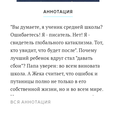
АННОТАЦИЯ
"Вы думаете, я ученик средней школы?
Ошибаетесь! Я - писатель. Нет! Я -
свидетель глобального катаклизма. Тот,
кто увидит, что будет после". Почему
лучший ребенок вдруг стал "давать
сбои"? Папа уверен: во всем виновата
школа. А Жека считает, что ошибок и
путаницы полно не только в его
собственной жизни, но и во всем мире.
И это исправит только конец света!
ВСЯ АННОТАЦИЯ
Осталось только выбрать, кого взять с
собой в новую версию этой Вселенной.