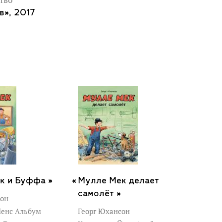
тво
в», 2017
к и Буффа »
Мулле Мек делает
самолёт »
сон
енс Альбум
Георг Юхансон