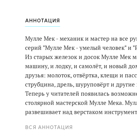
АННОТАЦИЯ
Мулле Мек - механик и мастер на все 
серий "Мулле Мек - умелый человек" и "
Из старых железок и досок Мулле Мек м
машину, и лодку, и самолёт, и новый до
друзья: молоток, отвёртка, клещи и пасс
струбцина, дрель, шуруповёрт и другие
Теперь у читателей появилась возможно
столярной мастерской Мулле Мека. Мулл
развешивает над верстаком инструмент
шурупы и гвозди, а заодно рассказывает
ВСЯ АННОТАЦИЯ
инструмент как называется, для чего н