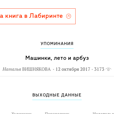
 гарда, для чего нужен ватерпас -
Мулле Мек в мастерской".
а книга в Лабиринте
ый шведский писатель Георг
о науке и технике, и не менее
с Альбум. Истории о мастере на
собаке Буффе пользуются огромной
УПОМИНАНИЯ
е на протяжении 20 лет. Мулле
 сказок Астрид Линдгрен.
Машинки, лето и арбуз
Наталья
ВИШНЯКОВА
12 октября 2017
3173
ВЫХОДНЫЕ ДАННЫЕ