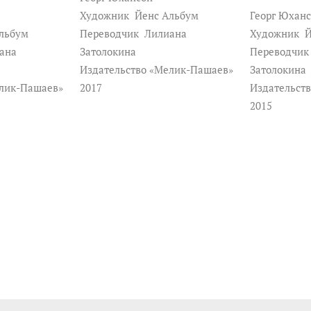
Художник
Йенс Альбум
Георг Юхан
льбум
Переводчик
Лилиана
Художник
Й
ана
Затолокина
Переводчи
Издательство «Мелик-Пашаев»
Затолокина
елик-Пашаев»
2017
Издательст
2015