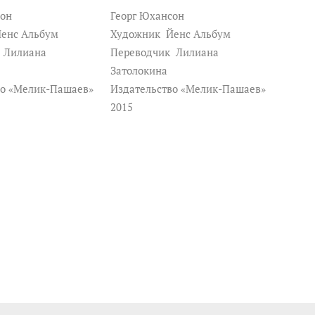
сон
Георг Юхансон
енс Альбум
Художник
Йенс Альбум
к
Лилиана
Переводчик
Лилиана
Затолокина
во «Мелик-Пашаев»
Издательство «Мелик-Пашаев»
2015