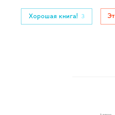
работы рычага и клина, что такое шлиц и
обо всём этом можно узнать из книги "
Эт
Хорошая книга!
3
Создатели книг о Мулле Меке - известн
Юхансон, автор множества детских книг 
знаменитый художник-иллюстратор Йен
все руки, механике Мулле Мекке и его 
популярностью у шведских детей вот уж
любят не меньше, чем известных героев
Для детей от 3 до 6 лет.