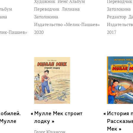
Художник
Йенс Альбум
Переводчи
льбум
Переводчик
Лилиана
Затолокина
ана
Затолокина
Редактор
Да
Издательство «Мелик-Пашаев»
Издательст
елик-Пашаев»
2020
2017
обилей.
Мулле Мек строит
История 
 Мулле
лодку »
Рассказы
Мек »
Георг Юхансон