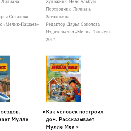
к
Лилиана
Художник
Йенс Альбум
Переводчик
Лилиана
рья Соколова
Затолокина
во «Мелик-Пашаев»
Редактор
Дарья Соколова
Издательство «Мелик-Пашаев»
2017
поездов.
Как человек построил
вает Мулле
дом. Рассказывает
Мулле Мек »