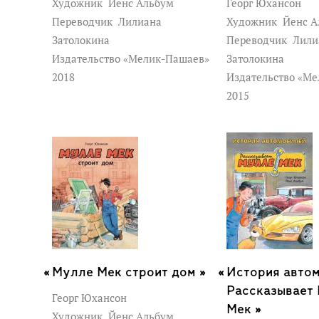
Художник
Йенс Альбум
Георг Юхансон
Переводчик
Лилиана
Художник
Йенс А
Затолокина
Переводчик
Лили
Издательство «Мелик-Пашаев»
Затолокина
2018
Издательство «М
2015
Мулле Мек строит дом »
История автом
Рассказывает
Георг Юхансон
Мек »
Художник
Йенс Альбум