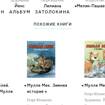
Художник
Переводчик
Издательс
Йенс
Лилиана
«Мелик-Пашае
ОН
АЛЬБУМ
ЗАТОЛОКИНА
ПОХОЖИЕ КНИГИ
лей.
Мулле Мек. Зимняя
Мулле Ме
 Мулле
история »
Георг Юхан
Георг Юхансон
Художник
Й