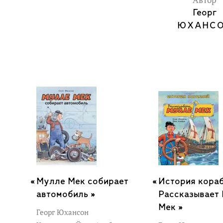
Автор
Георг
ЮХАНС
Мулле Мек собирает
История кораб
автомобиль »
Рассказывает
Мек »
Георг Юхансон