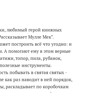
руки, любимый герой книжных
Рассказывает Мулле Мек".
ожет построить всё что угодно: и
м. А помогают ему в этом верные
атижи, топор, пила, рубанок,
 полезные инструменты.
сть побывать в святая святых -
е как раз наводит в ней порядок,
ы, раскладывает по коробочкам
 читателям о том, какой
ужен и как устроен. Каков принцип