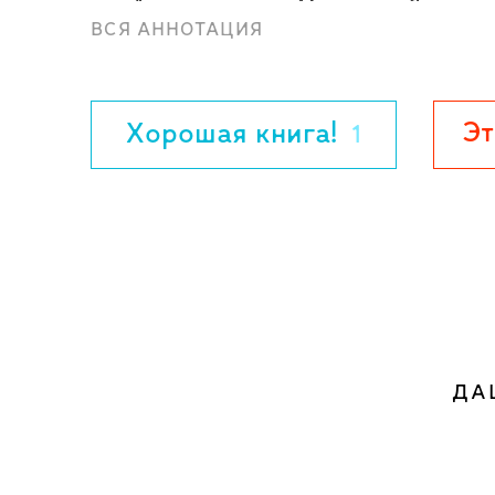
года", выполненные Михаилом Ясновым 
ВСЯ АННОТАЦИЯ
статья музыковеда Александра Майкапа
композитора.
Эт
Хорошая книга!
1
ДА