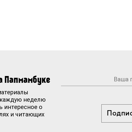
на Папмамбуке
материалы
 каждую неделю
ь интересное о
Подпи
елях и читающих