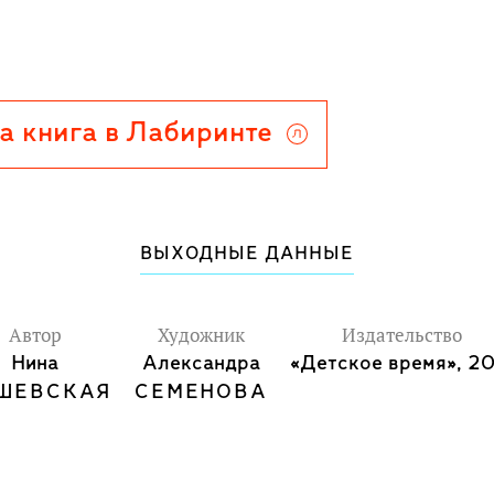
специально для этого издания, и
ра о жизни и творчестве великого
а книга в Лабиринте
ВЫХОДНЫЕ ДАННЫЕ
Автор
Художник
Издательство
Нина
Александра
«Детское время», 20
ШЕВСКАЯ
СЕМЕНОВА