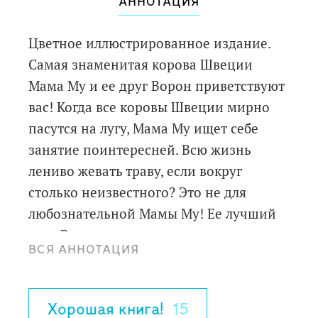
АННОТАЦИЯ
Цветное иллюстрированное издание.
Самая знаменитая корова Швеции
Мама Му и ее друг Ворон приветствуют
вас! Когда все коровы Швеции мирно
пасутся на лугу, Мама Му ищет себе
занятие поинтересней. Всю жизнь
лениво жевать траву, если вокруг
столько неизвестного? Это не для
любознательной Мамы Му! Ее лучший
друг Ворон отлично знает, что
ВСЯ АННОТАЦИЯ
любопытство до добра не доводит, и
частенько бывает прав. Но настоящий
джентельмен никогда не бросает даму в
Хорошая книга!
15