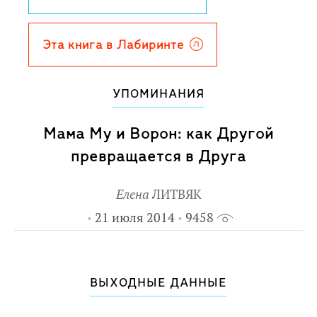
беде, и Маму Му ждут новые
приключения...
Перевод со шведского Б.Жарова,
Эта книга в Лабиринте
В.Роньшина.
Цветные иллюстрации Свена
УПОМИНАНИЯ
Нордквиста.
Мама Му и Ворон: как Другой
превращается в Друга
Елена
ЛИТВЯК
21 июля 2014
9458
ВЫХОДНЫЕ ДАННЫЕ