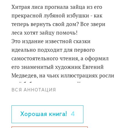
Хитрая лиса прогнала зайца из его
прекрасной лубяной избушки - как
теперь вернуть свой дом? Все звери
леса хотят зайцу помочь!
Это издание известной сказки
идеально подходит для первого
самостоятельного чтения, а оформил
его знаменитый художник Евгений
Медведев, на чьих иллюстрациях росли
ещё бабушки и дедушки. Картинки со
ВСЯ АННОТАЦИЯ
множеством деталей откроют ребёнку
мир русского быта: как одевались в
старину в деревне, как играли на
Хорошая книга!
4
балалайке, какие вещи были в каждой
старинной избе. Кто прочтёт эту сказку