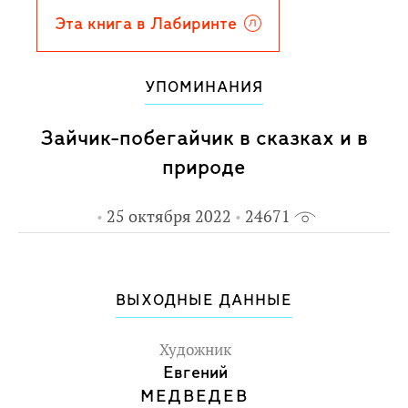
и станет поклонником таланта Евгения
Эта книга в Лабиринте
Алексеевича Медведева - может смело
переходить к легендарному "Поросёнку
УПОМИНАНИЯ
Плюху" и чудесной "Пропавшей букве".
Для дошкольного возраста.
Зайчик-побегайчик в сказках и в
природе
25 октября 2022
24671
ВЫХОДНЫЕ ДАННЫЕ
Художник
Евгений
МЕДВЕДЕВ