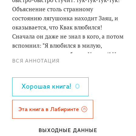
Объяснение столь странному
состоянию лягушонка находит Заяц, и
оказывается, что Квак влюбился!
Сначала он даже не знал в кого, а потом
вспомнил: "Я влюбился в милую,
красивую, чудесную белую Уточку!" Но
ВСЯ АННОТАЦИЯ
как рассказать ей о своих чувствах? И
как узнать, полюбит ли она в ответ?
Макс Велтхейс (1923-2005) -
Хорошая книга!
0
голландский художник и писатель,
всемирную славу которому принесла
серия книжек-картинок про маленького
Эта книга в Лабиринте
зелёного лягушонка с большим
выразительным ртом. За свой вклад в
ВЫХОДНЫЕ ДАННЫЕ