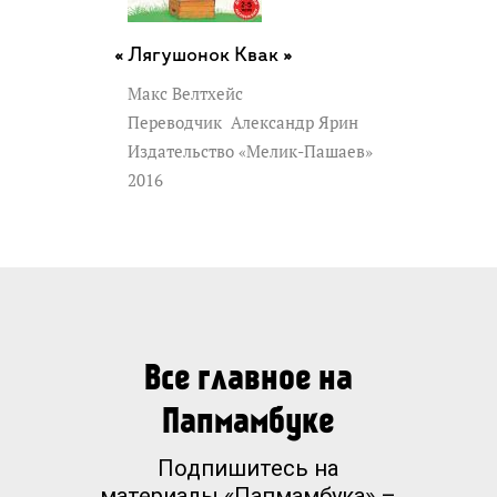
Лягушонок Квак »
Макс Велтхейс
Переводчик
Александр Ярин
Издательство «Мелик-Пашаев»
2016
Все главное на
Папмамбуке
Подпишитесь на
материалы «Папмамбука» –