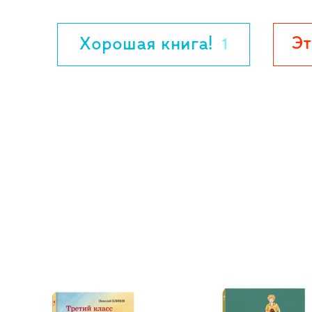
Бескрайнюю пустыню и жизнь маленько
изобразила Марина Успенская - худож
Эт
Хорошая книга!
1
известность благодаря иллюстрациям к 
горячий жёлтый песок, жаркое красное 
выглядят равноправными персонажами -
взрослые и дети.