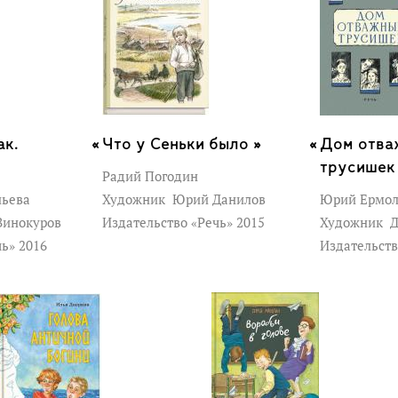
ак.
Что у Сеньки было »
Дом отва
трусишек
Радий Погодин
льева
Художник
Юрий Данилов
Юрий Ермол
Винокуров
Издательство «Речь» 2015
Художник
Д
чь» 2016
Издательств