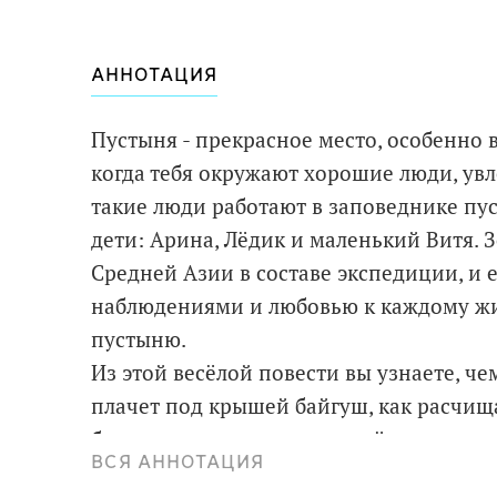
АННОТАЦИЯ
Пустыня - прекрасное место, особенно 
когда тебя окружают хорошие люди, ув
такие люди работают в заповеднике пу
дети: Арина, Лёдик и маленький Витя. 
Средней Азии в составе экспедиции, и 
наблюдениями и любовью к каждому ж
пустыню.
Из этой весёлой повести вы узнаете, ч
плачет под крышей байгуш, как расчищ
будет, если искупаться в солёном ручье
ВСЯ АННОТАЦИЯ
место чая, что делать, если машина увяз