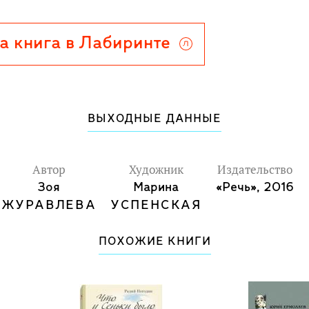
го коллектива биологов
ница, получившая мировую
а книга в Лабиринте
русским сказкам. В её рисунках
солнце и далёкие синие горы
 такими же, как герои повести,
ВЫХОДНЫЕ ДАННЫЕ
Автор
Художник
Издательство
Зоя
Марина
«Речь», 2016
ЖУРАВЛЕВА
УСПЕНСКАЯ
ПОХОЖИЕ КНИГИ