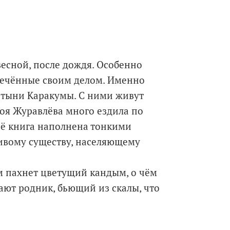
весной, после дождя. Особенно
лечённые своим делом. Именно
стыни Каракумы. С ними живут
Зоя Журавлёва много ездила по
её книга наполнена тонкими
ивому существу, населяющему
ем пахнет цветущий кандым, о чём
ают родник, бьющий из скалы, что
, где находится самое вкусное
ла на такыре, и многое другое.