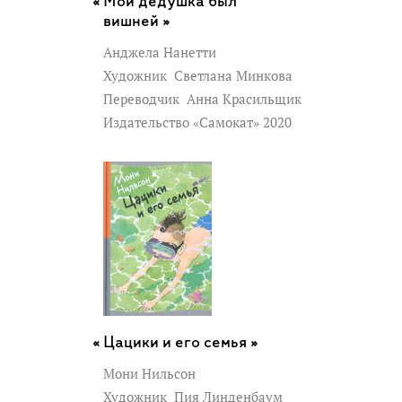
Мой дедушка был
вишней »
Анджела Нанетти
Художник
Светлана Минкова
Переводчик
Анна Красильщик
Издательство «Самокат» 2020
Цацики и его семья »
Мони Нильсон
Художник
Пия Линденбаум