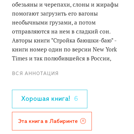
обезьяны и черепахи, слоны и жирафы
помогают загрузить его вагоны
необычными грузами, а потом
отправляются на нем в сладкий сон.
Авторы книги "Стройка баюшки-баю" -
книги номер один по версии New York
Times и так полюбившейся в России,
выпустили вторую удивительную книгу
ВСЯ АННОТАЦИЯ
- для чтения на ночь. Теперь мы
укладываем спать поезд и его
пассажиров!
Хорошая книга!
6
Для чтения взрослыми детям.
Эта книга в Лабиринте